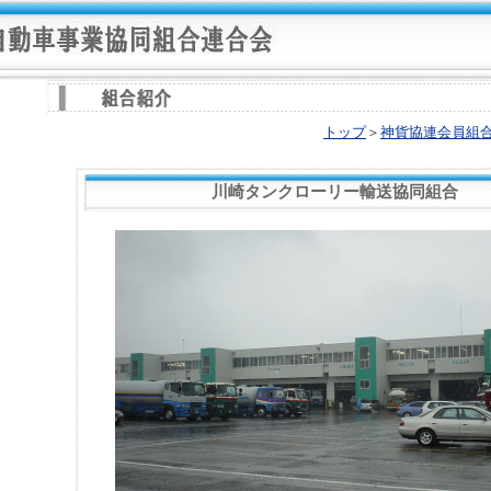
トップ
＞
神貨協連会員組
川崎タンクローリー輸送協同組合