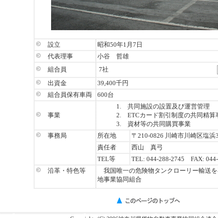
設立
昭和50年1月7日
代表理事
小谷 哲雄
組合員
7社
出資金
39,400千円
組合員保有車両
600台
1. 共同施設の設置及び運営管理
事業
2. ETCカード割引制度の共同精算
3. 資材等の共同購買事業
事務局
所在地
〒210-0826 川崎市川崎区塩浜3-
責任者
西山 真弓
TEL等
TEL: 044-288-2745 FAX: 044
沿革・特色等
我国唯一の危険物タンクローリー輸送を
地事業協同組合